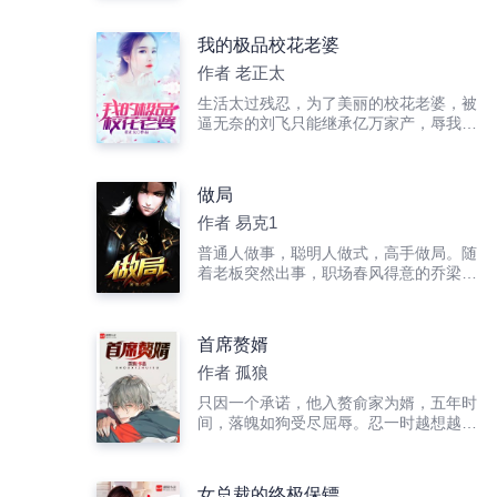
吃软饭，苟且度过这一生。”师父：“什么，
你还弱？老夫求求你你做个人吧！一位平
我的极品校花老婆
平无奇小道士，卷动江湖风云，走上自证
作者 老正太
强者之路。
生活太过残忍，为了美丽的校花老婆，被
逼无奈的刘飞只能继承亿万家产，辱我？
骂我？我必将你们狠狠踩在脚底！
做局
作者 易克1
普通人做事，聪明人做式，高手做局。随
着老板突然出事，职场春风得意的乔梁遭
遇重挫，随即又被妻子背叛，更可怕的
是，他发现自己落入了一个精心布置的圈
套……
首席赘婿
作者 孤狼
只因一个承诺，他入赘俞家为婿，五年时
间，落魄如狗受尽屈辱。忍一时越想越
气，退一步无路可退，既然如此，索性利
刃出鞘，锋芒毕现。王者归来，万众臣
服！
女总裁的终极保镖