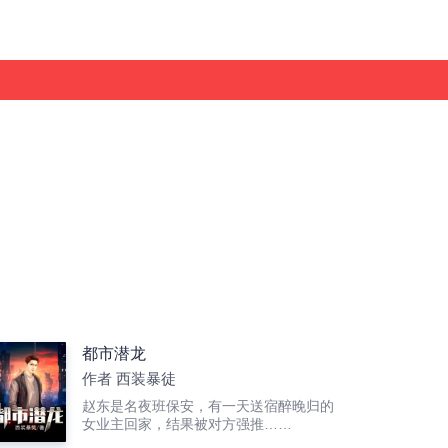
都市潜龙
作者 西装暴徒
赵东是名夜班保安，有一天送宿醉晚归的
女业主回家，结果被对方强推……