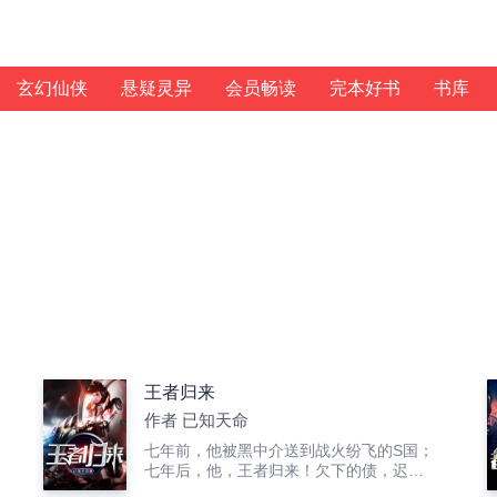
玄幻仙侠
悬疑灵异
会员畅读
完本好书
书库
王者归来
作者 已知天命
七年前，他被黑中介送到战火纷飞的S国；
七年后，他，王者归来！欠下的债，迟早
是要还的！看什么看？说的就是你！