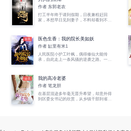
霸业！
作者 东郭老农
打工半年终于请到假期，日夜兼程赶回
家，本想早日见到妻子，不料却看到不堪
入目的场面......
医色生香：我的院长美如妖
作者 缸里有米1
人民医院小护工叶枫，偶得修仙大能传
承，自此走上一条风骚的逆袭之路。一根
银针，生死人肉白骨；一双铁拳，碾压各
色纨绔二代；更有暴力警花、大明星、女
神总裁、黑道大姐大、清纯校花，各式绝
我的高冷老婆
色美女争先恐后地钻进叶枫怀里。叶枫仰
作者 笔龙胆
天长叹：我本志在修真与医道，你们不要
过来骚扰我好不好？
在基层混迹多年毫无晋升希望，却意外得
到区委女书记的欣赏，从乡镇干部到省级
干部的跋涉攀升。