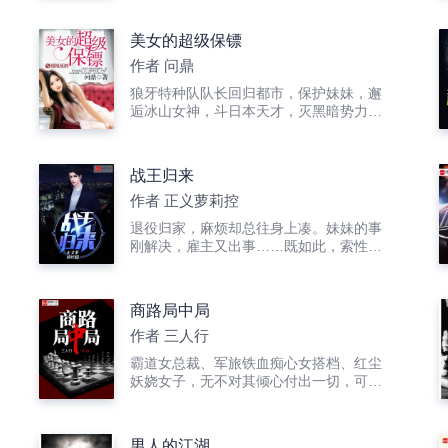
美女的超级保镖
作者 问鼎
狼牙特种队队长回归都市，保护妹妹，邂
逅冰山女神，斗日本天才，灭黑暗势力，
建造商业帝国，谱写一曲轰轰烈烈的都市
大风歌！
战王归来
作者 正义萝莉控
退役归家，麻烦却总往身上凑。妹妹的事
刚解决，雇主又出事……既如此，索性战
个痛快，地覆天翻！
商路局中局
作者 三人行
霸道女总裁、军旅铁血痴心女搭档、红尘
妖娆女子，无不对其倾心付出一切，可无
人知道他早已心若荒草、身似草芥！ 倾心
所爱之人视其为仇人，至亲父母与之断绝
关系，且看小人物如何混商界，成就一方
男人的江湖